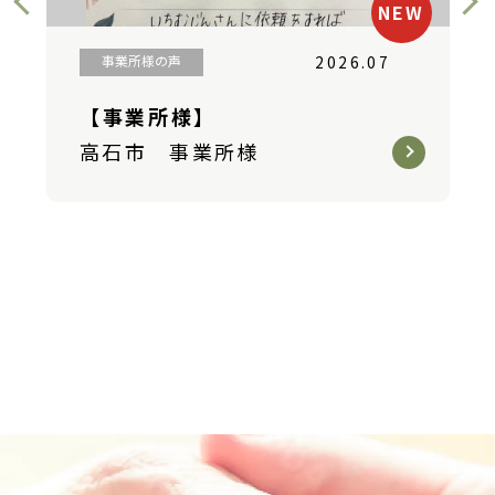
NEW
事業所様の声
2026.07
利用
【事業所様】
【ご
高石市 事業所様
堺市