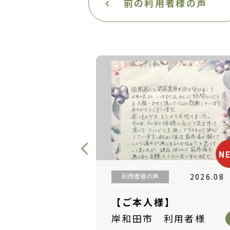
前の利用者様の声
NEW
2026.08
利用者様の声
2026.07
】
【ご本人様】
利用者様
和泉市 利用者様