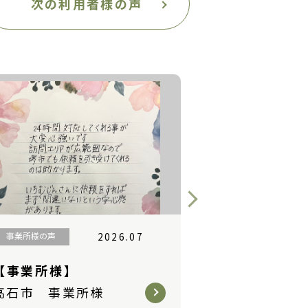
次の利用者様の声
利用者様の声
2026.07
事業所様の声
【ご家族様】
【事業所様
堺市 ご家族様
岸和田市 